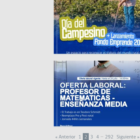
…
« Anterior
1
2
3
4
292
Siguiente »